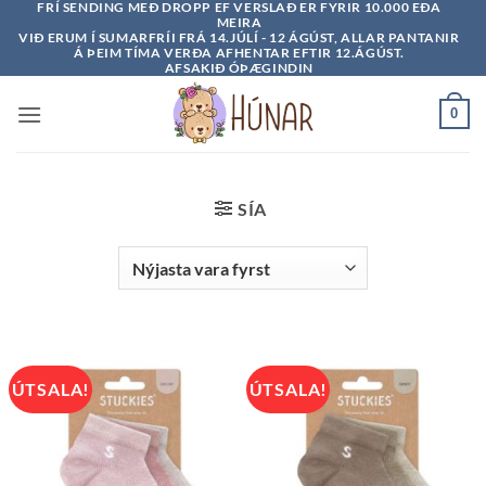
FRÍ SENDING MEÐ DROPP EF VERSLAÐ ER FYRIR 10.000 EÐA
Skip
MEIRA
to
VIÐ ERUM Í SUMARFRÍI FRÁ 14.JÚLÍ - 12 ÁGÚST, ALLAR PANTANIR
Á ÞEIM TÍMA VERÐA AFHENTAR EFTIR 12.ÁGÚST.
content
AFSAKIÐ ÓÞÆGINDIN
0
SÍA
ÚTSALA!
ÚTSALA!