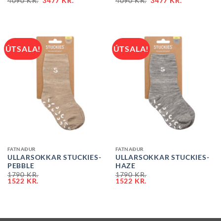
4090
KR.
3477
KR.
4090
KR.
3477
KR.
ÚTSALA!
ÚTSALA!
FATNAÐUR
FATNAÐUR
ULLARSOKKAR STUCKIES-
ULLARSOKKAR STUCKIES-
PEBBLE
HAZE
1790
KR.
1790
KR.
1522
KR.
1522
KR.