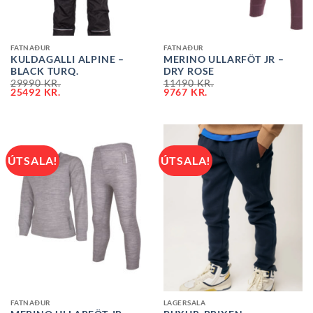
FATNAÐUR
FATNAÐUR
KULDAGALLI ALPINE –
MERINO ULLARFÖT JR –
BLACK TURQ.
DRY ROSE
29990
KR.
11490
KR.
25492
KR.
9767
KR.
ÚTSALA!
ÚTSALA!
FATNAÐUR
LAGERSALA