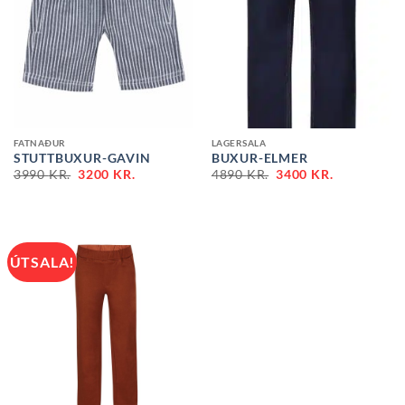
FATNAÐUR
LAGERSALA
STUTTBUXUR-GAVIN
BUXUR-ELMER
ORIGINAL
CURRENT
ORIGINAL
CURRENT
3990
KR.
3200
KR.
4890
KR.
3400
KR.
PRICE
PRICE
PRICE
PRICE
WAS:
IS:
WAS:
IS:
3990 KR..
3200 KR..
4890 KR..
3400 KR..
ÚTSALA!