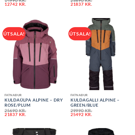
14990
KR.
25690
KR.
12742
KR.
21837
KR.
ÚTSALA!
ÚTSALA!
FATNAÐUR
FATNAÐUR
KULDAÚLPA ALPINE – DRY
KULDAGALLI ALPINE –
ROSE/PLUM
GREEN/BLUE
25690
KR.
29990
KR.
21837
KR.
25492
KR.