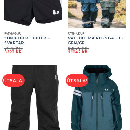
FATNAÐUR
FATNAÐUR
SUNBUXUR DEXTER –
VATTHOLMA REGNGALLI –
SVARTAR
GRN/GR
3990
KR.
12990
KR.
3392
KR.
11042
KR.
ÚTSALA!
ÚTSALA!