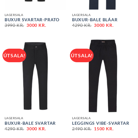
LAGERSALA
LAGERSALA
BUXUR SVARTAR-PRATO
BUXUR-BALE BLÁAR
ORIGINAL
CURRENT
ORIGINAL
CURRENT
3990
KR.
3000
KR.
4290
KR.
3000
KR.
PRICE
PRICE
PRICE
PRICE
WAS:
IS:
WAS:
IS:
3990 KR..
3000 KR..
4290 KR..
3000 KR..
ÚTSALA!
ÚTSALA!
LAGERSALA
LAGERSALA
BUXUR-BALE SVARTAR
LEGGINGS VIBE-SVARTAR
ORIGINAL
CURRENT
ORIGINAL
CURRENT
4290
KR.
3000
KR.
2490
KR.
1500
KR.
PRICE
PRICE
PRICE
PRICE
WAS:
IS:
WAS:
IS: