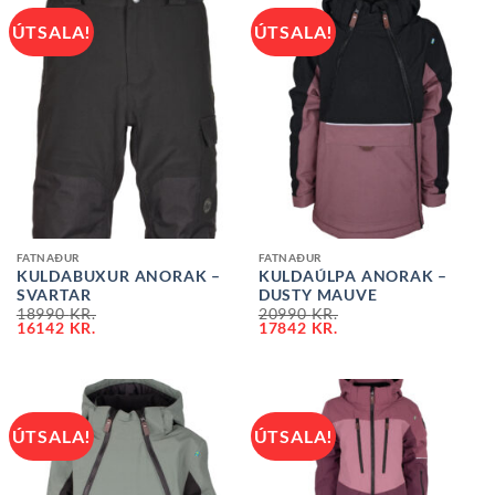
ÚTSALA!
ÚTSALA!
FATNAÐUR
FATNAÐUR
KULDABUXUR ANORAK –
KULDAÚLPA ANORAK –
SVARTAR
DUSTY MAUVE
18990
KR.
20990
KR.
16142
KR.
17842
KR.
ÚTSALA!
ÚTSALA!