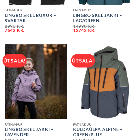
FATNAÐUR
FATNAÐUR
LINGBO SKEL BUXUR –
LINGBO SKEL JAKKI –
SVARTAR
LAG/GREEN
8990
KR.
14990
KR.
7642
KR.
12742
KR.
ÚTSALA!
ÚTSALA!
FATNAÐUR
FATNAÐUR
LINGBO SKEL JAKKI –
KULDAÚLPA ALPINE –
LAVENDER
GREEN/BLUE