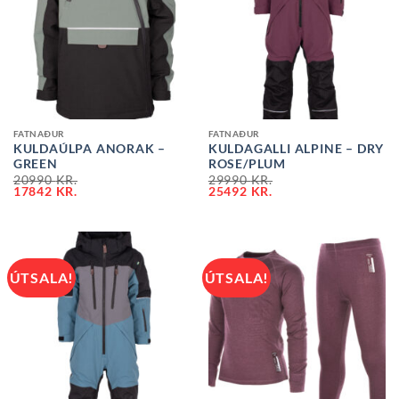
FATNAÐUR
FATNAÐUR
KULDAÚLPA ANORAK –
KULDAGALLI ALPINE – DRY
GREEN
ROSE/PLUM
20990
KR.
29990
KR.
17842
KR.
25492
KR.
ÚTSALA!
ÚTSALA!