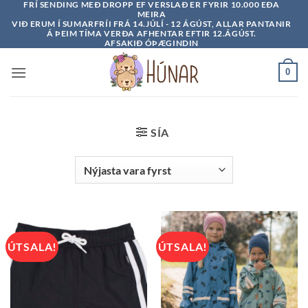
FRÍ SENDING MEÐ DROPP EF VERSLAÐ ER FYRIR 10.000 EÐA
Skip
MEIRA
to
VIÐ ERUM Í SUMARFRÍI FRÁ 14.JÚLÍ - 12 ÁGÚST, ALLAR PANTANIR
Á ÞEIM TÍMA VERÐA AFHENTAR EFTIR 12.ÁGÚST.
content
AFSAKIÐ ÓÞÆGINDIN
0
SÍA
ÚTSALA!
ÚTSALA!