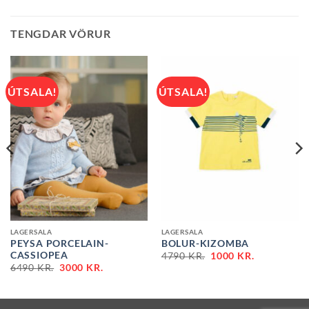
TENGDAR VÖRUR
ÚTSALA!
ÚTSALA!
LAGERSALA
LAGERSALA
PEYSA PORCELAIN-
BOLUR-KIZOMBA
ORIGINAL
CURRENT
CASSIOPEA
4790
KR.
1000
KR.
PRICE
PRICE
ORIGINAL
CURRENT
6490
KR.
3000
KR.
WAS:
IS:
PRICE
PRICE
4790 KR..
1000 KR..
WAS:
IS:
6490 KR..
3000 KR..