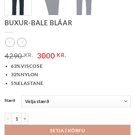
BUXUR-BALE BLÁAR
ORIGINAL
CURRENT
4290
3000
KR.
KR.
PRICE
PRICE
63%VISCOSE
WAS:
IS:
32%NYLON
4290 KR..
3000 KR..
5%ELASTANE
Stærð
BUXUR-BALE BLÁAR QUANTITY
SETJA Í KÖRFU