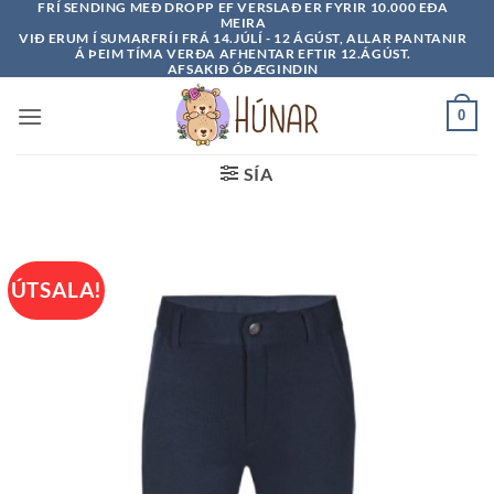
FRÍ SENDING MEÐ DROPP EF VERSLAÐ ER FYRIR 10.000 EÐA
Skip
MEIRA
to
VIÐ ERUM Í SUMARFRÍI FRÁ 14.JÚLÍ - 12 ÁGÚST, ALLAR PANTANIR
Á ÞEIM TÍMA VERÐA AFHENTAR EFTIR 12.ÁGÚST.
content
AFSAKIÐ ÓÞÆGINDIN
0
SÍA
ÚTSALA!