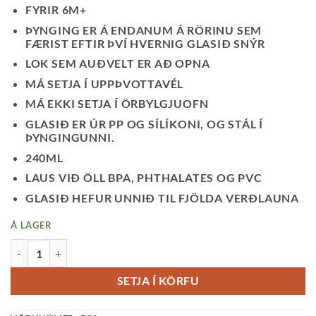
FYRIR 6M+
ÞYNGING ER Á ENDANUM Á RÖRINU SEM
FÆRIST EFTIR ÞVÍ HVERNIG GLASIÐ SNÝR
LOK SEM AUÐVELT ER AÐ OPNA
MÁ SETJA Í UPPÞVOTTAVÉL
MÁ EKKI SETJA Í ÖRBYLGJUOFN
GLASIÐ ER ÚR PP OG SÍLÍKONI, OG STÁL Í
ÞYNGINGUNNI.
240ML
LAUS VIÐ ÖLL BPA, PHTHALATES OG PVC
GLASIÐ HEFUR UNNIÐ TIL FJÖLDA VERÐLAUNA
Á LAGER
GLAS MEÐ RÖRI-TUTTI FRUTTI QUANTITY
SETJA Í KÖRFU