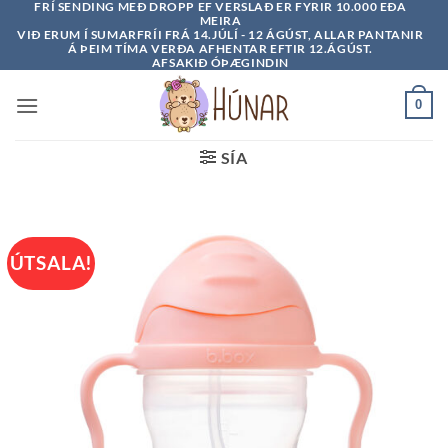
FRÍ SENDING MEÐ DROPP EF VERSLAÐ ER FYRIR 10.000 EÐA
Skip
MEIRA
to
VIÐ ERUM Í SUMARFRÍI FRÁ 14.JÚLÍ - 12 ÁGÚST, ALLAR PANTANIR
Á ÞEIM TÍMA VERÐA AFHENTAR EFTIR 12.ÁGÚST.
content
AFSAKIÐ ÓÞÆGINDIN
0
SÍA
ÚTSALA!