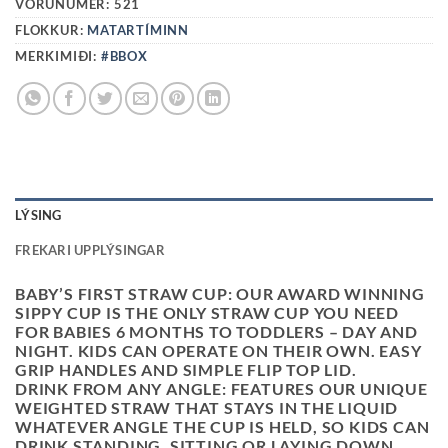
VÖRUNÚMER:
521
FLOKKUR:
MATARTÍMINN
MERKIMIÐI:
#BBOX
LÝSING
FREKARI UPPLÝSINGAR
BABY’S FIRST STRAW CUP:
OUR AWARD WINNING
SIPPY CUP IS THE ONLY STRAW CUP YOU NEED
FOR BABIES 6 MONTHS TO TODDLERS – DAY AND
NIGHT. KIDS CAN OPERATE ON THEIR OWN. EASY
GRIP HANDLES AND SIMPLE FLIP TOP LID.
DRINK FROM ANY ANGLE:
FEATURES OUR UNIQUE
WEIGHTED STRAW THAT STAYS IN THE LIQUID
WHATEVER ANGLE THE CUP IS HELD, SO KIDS CAN
DRINK STANDING, SITTING OR LAYING DOWN.