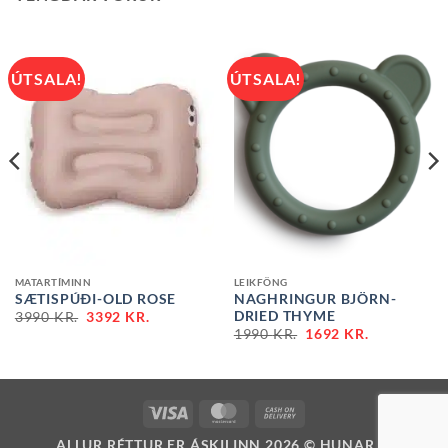
ÚTSALA!
ÚTSALA!
MATARTÍMINN
LEIKFÖNG
SÆTISPÚÐI-OLD ROSE
NAGHRINGUR BJÖRN-
DRIED THYME
3990
KR.
3392
KR.
1990
KR.
1692
KR.
VISA
MASTERCARD
CASH
ON
ALLUR RÉTTUR ER ÁSKILINN 2026 ©
HUNAR.IS
DELIVERY