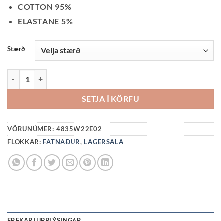
PRICE
PRICE
COTTON 95%
WAS:
IS:
ELASTANE 5%
5990 KR..
2950 KR..
Stærð
HETTUPEYSA-DÝRA QUANTITY
SETJA Í KÖRFU
VÖRUNÚMER:
4835W22E02
FLOKKAR:
FATNAÐUR
,
LAGERSALA
FREKARI UPPLÝSINGAR