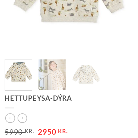
HETTUPEYSA-DÝRA
ORIGINAL
CURRENT
5990
2950
KR.
KR.