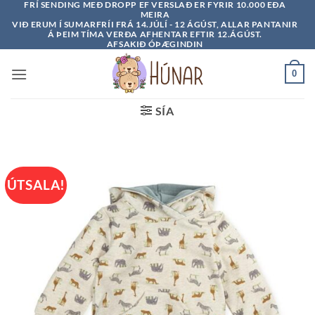
FRÍ SENDING MEÐ DROPP EF VERSLAÐ ER FYRIR 10.000 EÐA
Skip
MEIRA
to
VIÐ ERUM Í SUMARFRÍI FRÁ 14.JÚLÍ - 12 ÁGÚST, ALLAR PANTANIR
Á ÞEIM TÍMA VERÐA AFHENTAR EFTIR 12.ÁGÚST.
content
AFSAKIÐ ÓÞÆGINDIN
0
SÍA
ÚTSALA!