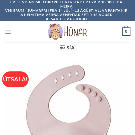
FRÍ SENDING MEÐ DROPP EF VERSLAÐ ER FYRIR 10.000 EÐA
Skip
MEIRA
to
VIÐ ERUM Í SUMARFRÍI FRÁ 14.JÚLÍ - 12 ÁGÚST, ALLAR PANTANIR
Á ÞEIM TÍMA VERÐA AFHENTAR EFTIR 12.ÁGÚST.
content
AFSAKIÐ ÓÞÆGINDIN
0
SÍA
ÚTSALA!