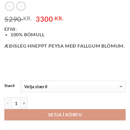
ORIGINAL
CURRENT
5290
3300
KR.
KR.
PRICE
PRICE
EFNI:
WAS:
IS:
100% BÓMULL
5290 KR..
3300 KR..
ÆÐISLEG HNEPPT PEYSA MEÐ FALLGUM BLÓMUM.
Stærð
PEYSA HNEPPT-HVÍT QUANTITY
SETJA Í KÖRFU