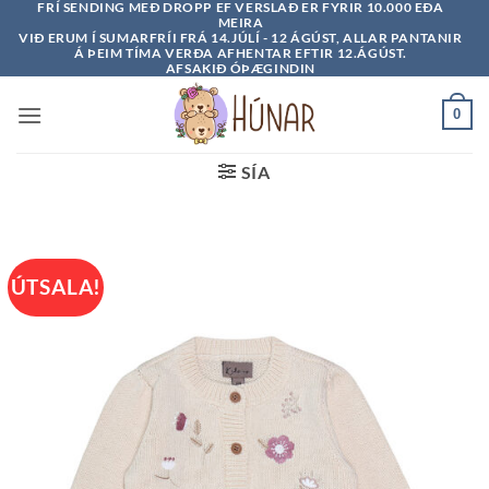
FRÍ SENDING MEÐ DROPP EF VERSLAÐ ER FYRIR 10.000 EÐA
Skip
MEIRA
to
VIÐ ERUM Í SUMARFRÍI FRÁ 14.JÚLÍ - 12 ÁGÚST, ALLAR PANTANIR
Á ÞEIM TÍMA VERÐA AFHENTAR EFTIR 12.ÁGÚST.
content
AFSAKIÐ ÓÞÆGINDIN
0
SÍA
ÚTSALA!