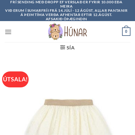
FRÍ SENDING MEÐ DROPP EF VERSLAÐ ER FYRIR 10.000 EÐA
Skip
MEIRA
to
VIÐ ERUM Í SUMARFRÍI FRÁ 14.JÚLÍ - 12 ÁGÚST, ALLAR PANTANIR
Á ÞEIM TÍMA VERÐA AFHENTAR EFTIR 12.ÁGÚST.
content
AFSAKIÐ ÓÞÆGINDIN
0
SÍA
ÚTSALA!