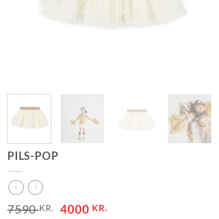
PILS-POP
ORIGINAL
CURRENT
7590
4000
KR.
KR.