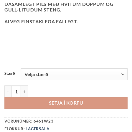
PRICE
PRICE
DÁSAMLEGT PILS MEÐ HVÍTUM DOPPUM OG
WAS:
IS:
GULL-LITUÐUM STENG.
7590 KR..
4000 KR..
ALVEG EINSTAKLEGA FALLEGT.
Stærð
PILS-POP QUANTITY
SETJA Í KÖRFU
VÖRUNÚMER:
6461W23
FLOKKUR:
LAGERSALA