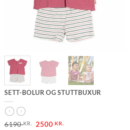
SETT-BOLUR OG STUTTBUXUR
ORIGINAL
CURRENT
6190
2500
KR.
KR.