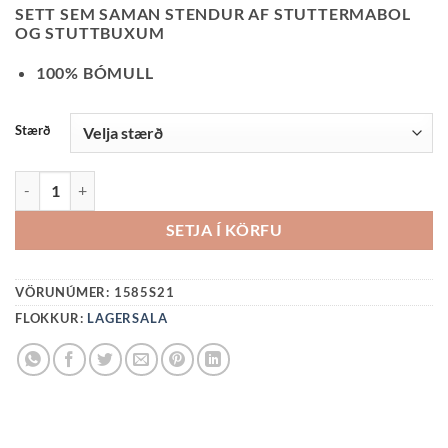
PRICE
PRICE
SETT SEM SAMAN STENDUR AF STUTTERMABOL
WAS:
IS:
OG STUTTBUXUM
6190 KR..
2500 KR..
100% BÓMULL
Stærð
SETT-BOLUR OG STUTTBUXUR QUANTITY
SETJA Í KÖRFU
VÖRUNÚMER:
1585S21
FLOKKUR:
LAGERSALA