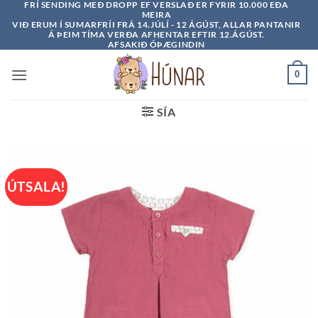
FRÍ SENDING MEÐ DROPP EF VERSLAÐ ER FYRIR 10.000 EÐA
Skip
MEIRA
to
VIÐ ERUM Í SUMARFRÍI FRÁ 14.JÚLÍ - 12 ÁGÚST, ALLAR PANTANIR
Á ÞEIM TÍMA VERÐA AFHENTAR EFTIR 12.ÁGÚST.
content
AFSAKIÐ ÓÞÆGINDIN
0
SÍA
ÚTSALA!