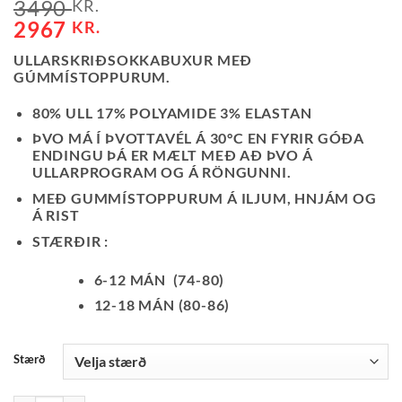
3490
KR.
2967
KR.
ULLARSKRIÐSOKKABUXUR MEÐ
GÚMMÍSTOPPURUM.
80% ULL 17% POLYAMIDE 3% ELASTAN
ÞVO MÁ Í ÞVOTTAVÉL Á 30°C EN FYRIR GÓÐA
ENDINGU ÞÁ ER MÆLT MEÐ AÐ ÞVO Á
ULLARPROGRAM OG Á RÖNGUNNI.
MEÐ GUMMÍSTOPPURUM Á ILJUM, HNJÁM OG
Á RIST
STÆRÐIR :
6-12 MÁN (74-80)
12-18 MÁN (80-86)
Stærð