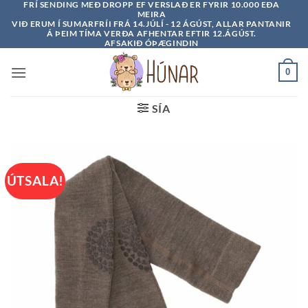
FRÍ SENDING MEÐ DROPP EF VERSLAÐ ER FYRIR 10.000 EÐA
Skip
MEIRA
to
VIÐ ERUM Í SUMARFRÍI FRÁ 14.JÚLÍ - 12 ÁGÚST, ALLAR PANTANIR
Á ÞEIM TÍMA VERÐA AFHENTAR EFTIR 12.ÁGÚST.
content
AFSAKIÐ ÓÞÆGINDIN
0
SÍA
ÚTSALA!