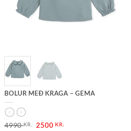
BOLUR MEÐ KRAGA – GEMA
ORIGINAL
CURRENT
4990
2500
KR.
KR.