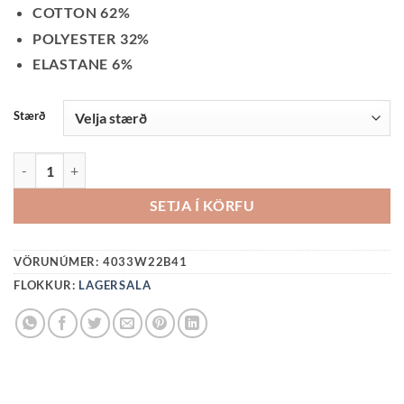
PRICE
PRICE
COTTON 62%
WAS:
IS:
POLYESTER 32%
4990 KR..
2500 KR..
ELASTANE 6%
Stærð
BOLUR MEÐ KRAGA - GEMA QUANTITY
SETJA Í KÖRFU
VÖRUNÚMER:
4033W22B41
FLOKKUR:
LAGERSALA