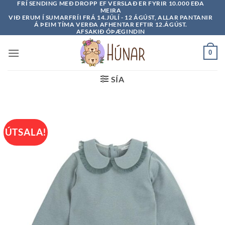
FRÍ SENDING MEÐ DROPP EF VERSLAÐ ER FYRIR 10.000 EÐA
Skip
MEIRA
to
VIÐ ERUM Í SUMARFRÍI FRÁ 14.JÚLÍ - 12 ÁGÚST, ALLAR PANTANIR
Á ÞEIM TÍMA VERÐA AFHENTAR EFTIR 12.ÁGÚST.
content
AFSAKIÐ ÓÞÆGINDIN
0
SÍA
ÚTSALA!