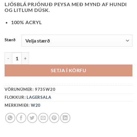
PRICE
PRICE
LJÓSBLÁ PRJÓNUÐ PEYSA MEÐ MYND AF HUNDI
WAS:
IS:
OG LITLUM DÚSK.
6990 KR..
2000 KR..
100% ACRYL
Stærð
PEYSA-PHOENIX QUANTITY
SETJA Í KÖRFU
VÖRUNÚMER:
9735W20
FLOKKUR:
LAGERSALA
MERKIMIÐI:
W20