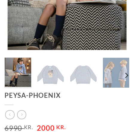
PEYSA-PHOENIX
ORIGINAL
CURRENT
6990
2000
KR.
KR.