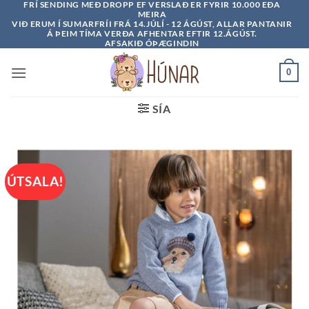
FRÍ SENDING MEÐ DROPP EF VERSLAÐ ER FYRIR 10.000 EÐA
Skip
MEIRA
to
VIÐ ERUM Í SUMARFRÍI FRÁ 14.JÚLÍ - 12 ÁGÚST, ALLAR PANTANIR
Á ÞEIM TÍMA VERÐA AFHENTAR EFTIR 12.ÁGÚST.
content
AFSAKIÐ ÓÞÆGINDIN
0
SÍA
ÚTSALA!