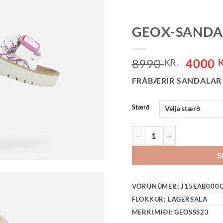
GEOX-SANDA
ORIGI
8990
4000
KR.
PRICE
FRÁBÆRIR SANDALAR
WAS:
8990 K
Stærð
GEOX-SANDALAR QUANT
S
VÖRUNÚMER:
J15EAB000
FLOKKUR:
LAGERSALA
MERKIMIÐI:
GEOSSS23