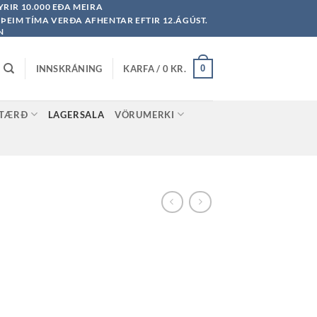
YRIR 10.000 EÐA MEIRA
Á ÞEIM TÍMA VERÐA AFHENTAR EFTIR 12.ÁGÚST.
N
INNSKRÁNING
KARFA /
0
KR.
0
STÆRÐ
LAGERSALA
VÖRUMERKI