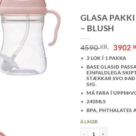
GLASA PAKKI 
– BLUSH
4590
3902
KR.
3 LOK Í 1 PAKKA
BASE GLASIÐ PASSA
EINFALDLEGA SKIP
STÆKKAR SVO ÞAÐ 
SIG.
MÁ FARA Í UPPÞÞV
240MLS
BPA, PHTHALATES 
Á LAGER
GLASA PAKKI - 3 IN 1 V