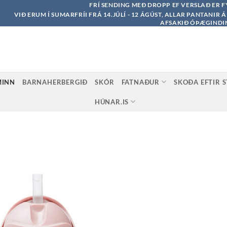
FRÍ SENDING MEÐ DROPP EF VERSLAÐ ER F
VIÐ ERUM Í SUMARFRÍI FRÁ 14.JÚLÍ - 12 ÁGÚST, ALLAR PANTANIR 
AFSAKIÐ ÓÞÆGINDI
MINN
BARNAHERBERGIÐ
SKÓR
FATNAÐUR
SKOÐA EFTIR 
HÚNAR.IS