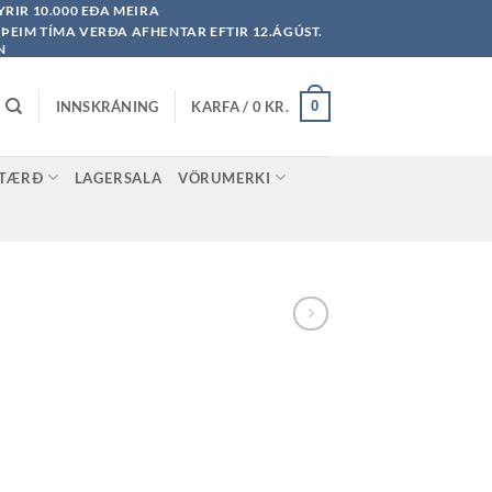
YRIR 10.000 EÐA MEIRA
Á ÞEIM TÍMA VERÐA AFHENTAR EFTIR 12.ÁGÚST.
N
INNSKRÁNING
KARFA /
0
KR.
0
STÆRÐ
LAGERSALA
VÖRUMERKI