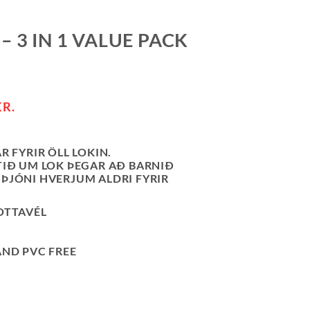
– 3 IN 1 VALUE PACK
KR.
R FYRIR ÖLL LOKIN.
TIÐ UM LOK ÞEGAR AÐ BARNIÐ
ÞJÓNI HVERJUM ALDRI FYRIR
OTTAVÉL
AND PVC FREE
ALUE PACK - BLUSH QUANTITY