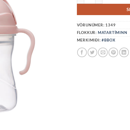
S
VÖRUNÚMER:
1349
FLOKKUR:
MATARTÍMINN
MERKIMIÐI:
#BBOX