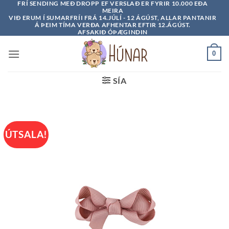
FRÍ SENDING MEÐ DROPP EF VERSLAÐ ER FYRIR 10.000 EÐA
Skip
MEIRA
to
VIÐ ERUM Í SUMARFRÍI FRÁ 14.JÚLÍ - 12 ÁGÚST, ALLAR PANTANIR
Á ÞEIM TÍMA VERÐA AFHENTAR EFTIR 12.ÁGÚST.
content
AFSAKIÐ ÓÞÆGINDIN
0
SÍA
ÚTSALA!