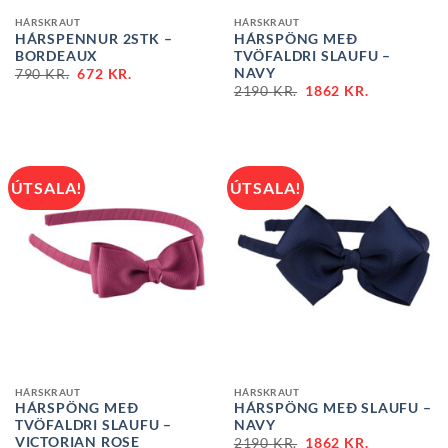
HÁRSKRAUT
HÁRSKRAUT
HÁRSPENNUR 2STK –
HÁRSPÖNG MEÐ
BORDEAUX
TVÖFALDRI SLAUFU –
NAVY
790
KR.
672
KR.
2190
KR.
1862
KR.
ÚTSALA!
ÚTSALA!
HÁRSKRAUT
HÁRSKRAUT
HÁRSPÖNG MEÐ
HÁRSPÖNG MEÐ SLAUFU –
TVÖFALDRI SLAUFU –
NAVY
VICTORIAN ROSE
2190
KR.
1862
KR.