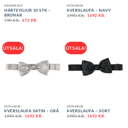
HÁRSKRAUT
FATNAÐUR
HÁRTEYGJUR 10 STK –
ÞVERSLAUFA – NAVY
BRÚNAR
1990
KR.
1692
KR.
790
KR.
672
KR.
ÚTSALA!
ÚTSALA!
FATNAÐUR
FATNAÐUR
ÞVERSLAUFA SATIN – GRÅ
ÞVERSLAUFA – SORT
1990
KR.
1692
KR.
1990
KR.
1692
KR.