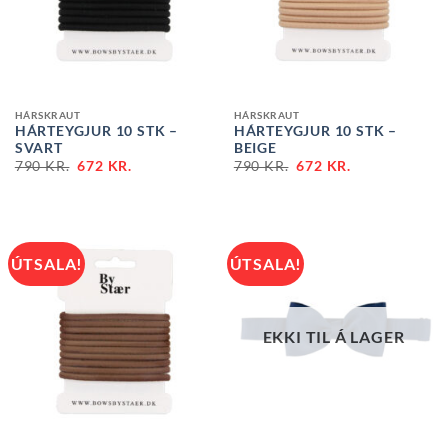
HÁRSKRAUT
HÁRSKRAUT
HÁRTEYGJUR 10 STK –
HÁRTEYGJUR 10 STK –
SVART
BEIGE
790
KR.
672
KR.
790
KR.
672
KR.
ÚTSALA!
ÚTSALA!
EKKI TIL Á LAGER