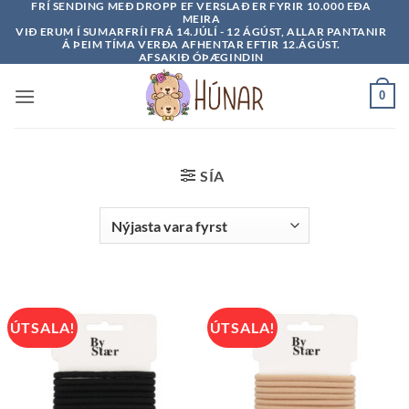
FRÍ SENDING MEÐ DROPP EF VERSLAÐ ER FYRIR 10.000 EÐA
Skip
MEIRA
to
VIÐ ERUM Í SUMARFRÍI FRÁ 14.JÚLÍ - 12 ÁGÚST, ALLAR PANTANIR
Á ÞEIM TÍMA VERÐA AFHENTAR EFTIR 12.ÁGÚST.
content
AFSAKIÐ ÓÞÆGINDIN
0
SÍA
ÚTSALA!
ÚTSALA!