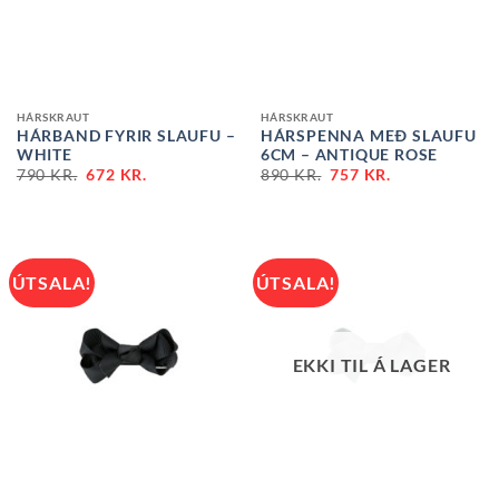
HÁRSKRAUT
HÁRSKRAUT
HÁRBAND FYRIR SLAUFU –
HÁRSPENNA MEÐ SLAUFU
WHITE
6CM – ANTIQUE ROSE
790
KR.
672
KR.
890
KR.
757
KR.
ÚTSALA!
ÚTSALA!
EKKI TIL Á LAGER