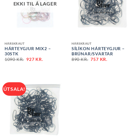
EKKI TIL Á LAGER
HÁRSKRAUT
HÁRSKRAUT
HÁRTEYGJUR MIX2 –
SÍLÍKON HÁRTEYGJUR –
30STK
BRÚNAR/SVARTAR
1090
KR.
927
KR.
890
KR.
757
KR.
ÚTSALA!