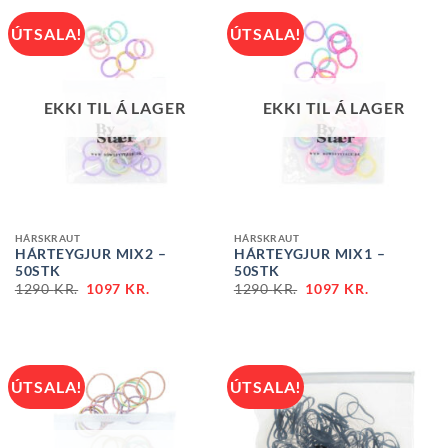
ÚTSALA!
ÚTSALA!
EKKI TIL Á LAGER
EKKI TIL Á LAGER
HÁRSKRAUT
HÁRSKRAUT
HÁRTEYGJUR MIX2 –
HÁRTEYGJUR MIX1 –
50STK
50STK
1290
KR.
1097
KR.
1290
KR.
1097
KR.
ÚTSALA!
ÚTSALA!