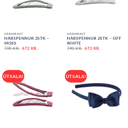
HÁRSKRAUT
HÁRSKRAUT
HÁRSPENNUR 2STK –
HÁRSPENNUR 2STK – OFF
MOSS
WHITE
790
KR.
672
KR.
790
KR.
672
KR.
ÚTSALA!
ÚTSALA!