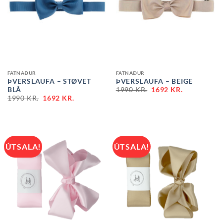
FATNAÐUR
FATNAÐUR
ÞVERSLAUFA – STØVET
ÞVERSLAUFA – BEIGE
BLÅ
1990
KR.
1692
KR.
1990
KR.
1692
KR.
ÚTSALA!
ÚTSALA!