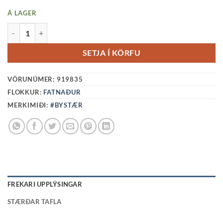
Á LAGER
ÞVERSLAUFA - BEIGE QUANTITY
SETJA Í KÖRFU
VÖRUNÚMER:
919835
FLOKKUR:
FATNAÐUR
MERKIMIÐI:
#BYSTÆR
FREKARI UPPLÝSINGAR
STÆRÐAR TAFLA