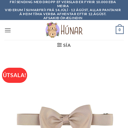
FRÍ SENDING MEÐ DROPP EF VERSLAÐ ER FYRIR 10.000 EÐA
Skip
MEIRA
to
VIÐ ERUM Í SUMARFRÍI FRÁ 14.JÚLÍ - 12 ÁGÚST, ALLAR PANTANIR
Á ÞEIM TÍMA VERÐA AFHENTAR EFTIR 12.ÁGÚST.
content
AFSAKIÐ ÓÞÆGINDIN
0
SÍA
ÚTSALA!