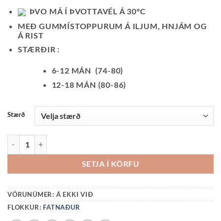
ÞVO MÁ Í ÞVOTTAVÉL Á 30°C
MEÐ GUMMÍSTOPPURUM Á ILJUM, HNJÁM OG
Á RIST
STÆRÐIR :
6-12 MÁN (74-80)
12-18 MÁN (80-86)
Stærð
SOKKABUXUR-GRÁAR QUANTITY
SETJA Í KÖRFU
VÖRUNÚMER:
Á EKKI VIÐ
FLOKKUR:
FATNAÐUR