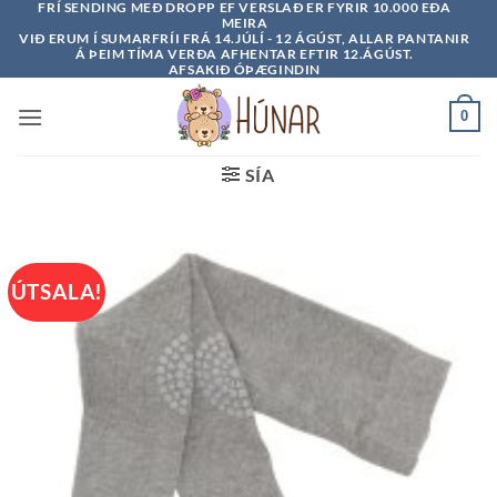
FRÍ SENDING MEÐ DROPP EF VERSLAÐ ER FYRIR 10.000 EÐA
Skip
MEIRA
to
VIÐ ERUM Í SUMARFRÍI FRÁ 14.JÚLÍ - 12 ÁGÚST, ALLAR PANTANIR
Á ÞEIM TÍMA VERÐA AFHENTAR EFTIR 12.ÁGÚST.
content
AFSAKIÐ ÓÞÆGINDIN
0
SÍA
ÚTSALA!