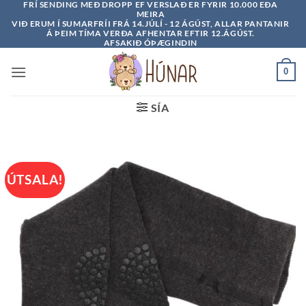
FRÍ SENDING MEÐ DROPP EF VERSLAÐ ER FYRIR 10.000 EÐA
Skip
MEIRA
to
VIÐ ERUM Í SUMARFRÍI FRÁ 14.JÚLÍ - 12 ÁGÚST, ALLAR PANTANIR
Á ÞEIM TÍMA VERÐA AFHENTAR EFTIR 12.ÁGÚST.
content
AFSAKIÐ ÓÞÆGINDIN
0
SÍA
ÚTSALA!