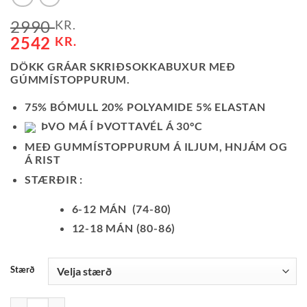
2990
KR.
2542
KR.
DÖKK GRÁAR SKRIÐSOKKABUXUR MEÐ
GÚMMÍSTOPPURUM.
75% BÓMULL 20% POLYAMIDE 5% ELASTAN
ÞVO MÁ Í ÞVOTTAVÉL Á 30°C
MEÐ GUMMÍSTOPPURUM Á ILJUM, HNJÁM OG
Á RIST
STÆRÐIR :
6-12 MÁN (74-80)
12-18 MÁN (80-86)
Stærð
SOKKABUXUR-DÖKKGRÁAR QUANTITY