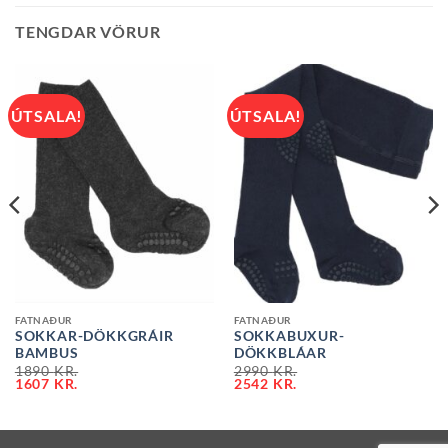
TENGDAR VÖRUR
ÚTSALA!
ÚTSALA!
FATNAÐUR
FATNAÐUR
SOKKAR-DÖKKGRÁIR
SOKKABUXUR-
BAMBUS
DÖKKBLÁAR
1890
KR.
2990
KR.
1607
KR.
2542
KR.