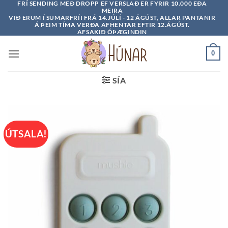
FRÍ SENDING MEÐ DROPP EF VERSLAÐ ER FYRIR 10.000 EÐA
Skip
MEIRA
to
VIÐ ERUM Í SUMARFRÍI FRÁ 14.JÚLÍ - 12 ÁGÚST, ALLAR PANTANIR
Á ÞEIM TÍMA VERÐA AFHENTAR EFTIR 12.ÁGÚST.
content
AFSAKIÐ ÓÞÆGINDIN
0
SÍA
ÚTSALA!