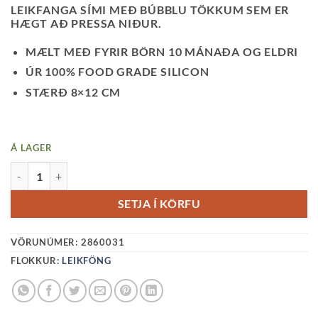
LEIKFANGA SÍMI MEÐ BÚBBLU TÖKKUM SEM ER
HÆGT AÐ PRESSA NIÐUR.
MÆLT MEÐ FYRIR BÖRN 10 MÁNAÐA OG ELDRI
ÚR 100% FOOD GRADE SILICON
STÆRÐ 8×12 CM
Á LAGER
MUSHIE SÍMI-CAMBRIDGE BLUE QUANTITY
SETJA Í KÖRFU
VÖRUNÚMER:
2860031
FLOKKUR:
LEIKFÖNG