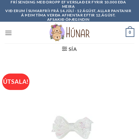
FRÍ SENDING MEÐ DROPP EF VERSLAÐ ER FYRIR 10.000 EÐA
Skip
MEIRA
to
VIÐ ERUM Í SUMARFRÍI FRÁ 14.JÚLÍ - 12 ÁGÚST, ALLAR PANTANIR
Á ÞEIM TÍMA VERÐA AFHENTAR EFTIR 12.ÁGÚST.
content
AFSAKIÐ ÓÞÆGINDIN
0
SÍA
ÚTSALA!