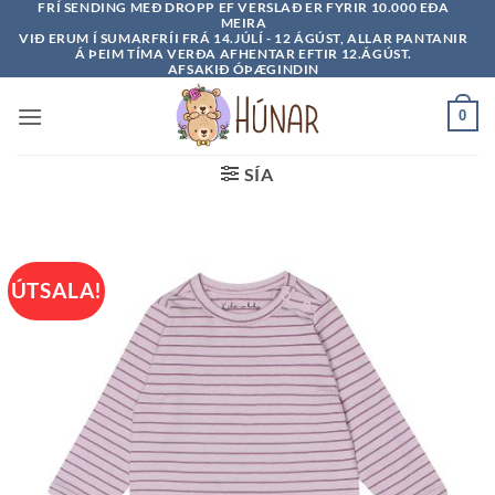
FRÍ SENDING MEÐ DROPP EF VERSLAÐ ER FYRIR 10.000 EÐA
Skip
MEIRA
to
VIÐ ERUM Í SUMARFRÍI FRÁ 14.JÚLÍ - 12 ÁGÚST, ALLAR PANTANIR
Á ÞEIM TÍMA VERÐA AFHENTAR EFTIR 12.ÁGÚST.
content
AFSAKIÐ ÓÞÆGINDIN
0
SÍA
ÚTSALA!