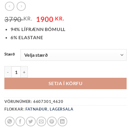
ORIGINAL
CURRENT
3790
1900
KR.
KR.
PRICE
PRICE
94% LÍFRÆNN BÓMULL
WAS:
IS:
6% ELASTANE
3790 KR..
1900 KR..
Stærð
HEILGALLI STRIPES-FJÓLUBLÁ QUANTITY
SETJA Í KÖRFU
VÖRUNÚMER:
6607301_4620
FLOKKAR:
FATNAÐUR
,
LAGERSALA