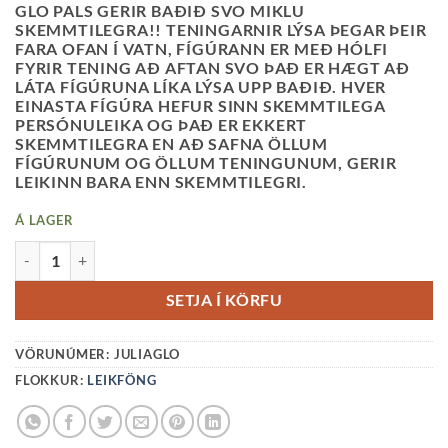
GLO PALS GERIR BAÐIÐ SVO MIKLU
SKEMMTILEGRA!! TENINGARNIR LÝSA ÞEGAR ÞEIR
FARA OFAN Í VATN, FÍGÚRANN ER MEÐ HÓLFI
FYRIR TENING AÐ AFTAN SVO ÞAÐ ER HÆGT AÐ
LÁTA FÍGÚRUNA LÍKA LÝSA UPP BAÐIÐ. HVER
EINASTA FÍGÚRA HEFUR SINN SKEMMTILEGA
PERSÓNULEIKA OG ÞAÐ ER EKKERT
SKEMMTILEGRA EN AÐ SAFNA ÖLLUM
FÍGÚRUNUM OG ÖLLUM TENINGUNUM, GERIR
LEIKINN BARA ENN SKEMMTILEGRI.
Á LAGER
JULIA TENINGAR QUANTITY
SETJA Í KÖRFU
VÖRUNÚMER:
JULIAGLO
FLOKKUR:
LEIKFÖNG