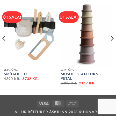
ÚTSALA!
ÚTSALA!
LEIKFÖNG
LEIKFÖNG
SMÍÐABELTI
MUSHIE STAFLTURN –
T
PETAL
4390
KR.
3732
KR.
2490
KR.
2117
KR.
.
VISA
MASTERCARD
CASH
ON
ALLUR RÉTTUR ER ÁSKILINN 2026 ©
HUNAR.IS
DELIVERY