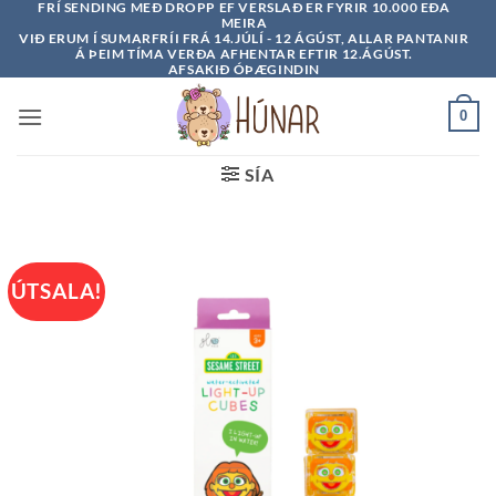
FRÍ SENDING MEÐ DROPP EF VERSLAÐ ER FYRIR 10.000 EÐA
Skip
MEIRA
to
VIÐ ERUM Í SUMARFRÍI FRÁ 14.JÚLÍ - 12 ÁGÚST, ALLAR PANTANIR
Á ÞEIM TÍMA VERÐA AFHENTAR EFTIR 12.ÁGÚST.
content
AFSAKIÐ ÓÞÆGINDIN
0
SÍA
ÚTSALA!