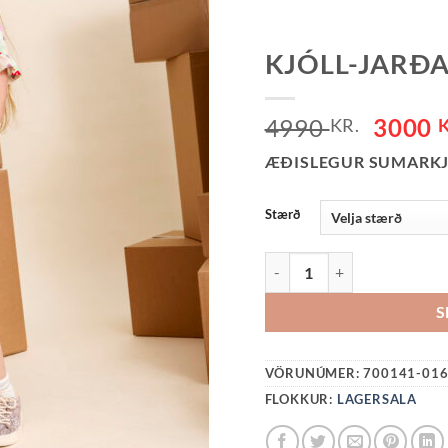
KJÓLL-JARÐ
ORIGI
4990
3000
KR.
PRICE
ÆÐISLEGUR SUMARK
WAS:
4990 K
Stærð
KJÓLL-JARÐABERJA QUA
S
VÖRUNÚMER:
700141-01
FLOKKUR:
LAGERSALA