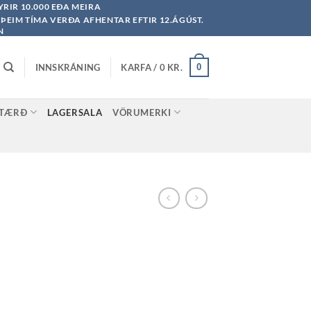
YRIR 10.000 EÐA MEIRA
Á ÞEIM TÍMA VERÐA AFHENTAR EFTIR 12.ÁGÚST.
N
INNSKRÁNING
KARFA /
0
KR.
0
STÆRÐ
LAGERSALA
VÖRUMERKI