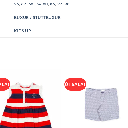
56
,
62
,
68
,
74
,
80
,
86
,
92
,
98
BUXUR / STUTTBUXUR
KIDS UP
ALA!
ÚTSALA!