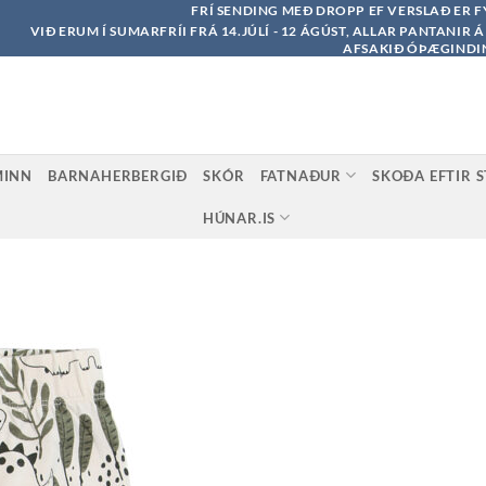
FRÍ SENDING MEÐ DROPP EF VERSLAÐ ER F
VIÐ ERUM Í SUMARFRÍI FRÁ 14.JÚLÍ - 12 ÁGÚST, ALLAR PANTANIR 
AFSAKIÐ ÓÞÆGINDI
MINN
BARNAHERBERGIÐ
SKÓR
FATNAÐUR
SKOÐA EFTIR 
HÚNAR.IS