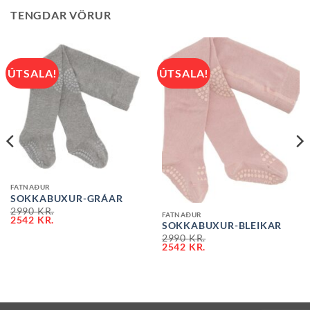
TENGDAR VÖRUR
ÚTSALA!
ÚTSALA!
FATNAÐUR
SOKKABUXUR-GRÁAR
2990
KR.
FATNAÐUR
2542
KR.
SOKKABUXUR-BLEIKAR
2990
KR.
2542
KR.