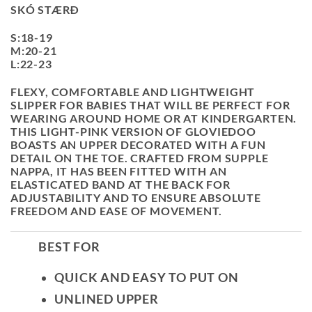
PRICE
PRICE
SKÓ STÆRÐ
WAS:
IS:
5290 KR..
3700 KR..
S:18-19
M:20-21
L:22-23
FLEXY, COMFORTABLE AND LIGHTWEIGHT
SLIPPER FOR BABIES THAT WILL BE PERFECT FOR
WEARING AROUND HOME OR AT KINDERGARTEN.
THIS LIGHT-PINK VERSION OF GLOVIEDOO
BOASTS AN UPPER DECORATED WITH A FUN
DETAIL ON THE TOE. CRAFTED FROM SUPPLE
NAPPA, IT HAS BEEN FITTED WITH AN
ELASTICATED BAND AT THE BACK FOR
ADJUSTABILITY AND TO ENSURE ABSOLUTE
FREEDOM AND EASE OF MOVEMENT.
BEST FOR
QUICK AND EASY TO PUT ON
UNLINED UPPER