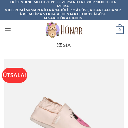
FRÍ SENDING MEÐ DROPP EF VERSLAÐ ER FYRIR 10.000 EÐA
Skip
MEIRA
to
VIÐ ERUM Í SUMARFRÍI FRÁ 14.JÚLÍ - 12 ÁGÚST, ALLAR PANTANIR
Á ÞEIM TÍMA VERÐA AFHENTAR EFTIR 12.ÁGÚST.
content
AFSAKIÐ ÓÞÆGINDIN
0
SÍA
ÚTSALA!