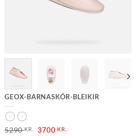
GEOX-BARNASKÓR-BLEIKIR
ORIGINAL
CURRENT
5290
3700
KR.
KR.