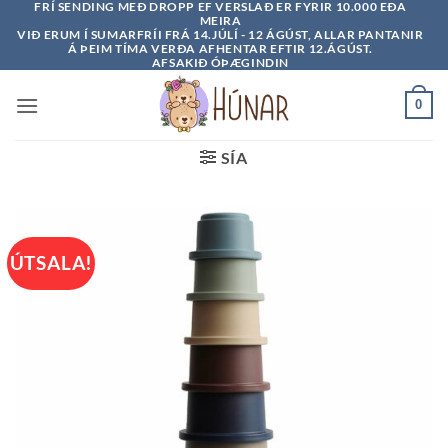
FRÍ SENDING MEÐ DROPP EF VERSLAÐ ER FYRIR 10.000 EÐA
Skip
MEIRA
to
VIÐ ERUM Í SUMARFRÍI FRÁ 14.JÚLÍ - 12 ÁGÚST, ALLAR PANTANIR
Á ÞEIM TÍMA VERÐA AFHENTAR EFTIR 12.ÁGÚST.
content
AFSAKIÐ ÓÞÆGINDIN
0
SÍA
ÚTSALA!