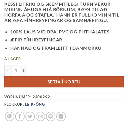
ÞESSI LITRÍKI OG SKEMMTILEGI TURN VEKUR
MIKINN ÁHUGA HJÁ BÖRNUM, BÆÐI TIL AÐ
HORFA Á OG STAFLA. HANN ER FULLKOMINN TIL
AÐ ÆFA FÍNHREYFINGAR OG SAMHÆFINGU.
100% LAUS VIÐ BPA, PVC OG PHTHALATES.
ÆFIR FÍNHREYFINGAR
HANNAÐ OG FRAMLEITT Í DANMÖRKU
Á LAGER
MUSHIE STAFLTURN - FOREST QUANTITY
SETJA Í KÖRFU
VÖRUNÚMER:
2400292
FLOKKUR:
LEIKFÖNG