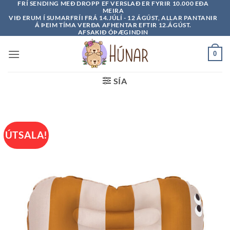
FRÍ SENDING MEÐ DROPP EF VERSLAÐ ER FYRIR 10.000 EÐA
Skip
MEIRA
to
VIÐ ERUM Í SUMARFRÍI FRÁ 14.JÚLÍ - 12 ÁGÚST, ALLAR PANTANIR
Á ÞEIM TÍMA VERÐA AFHENTAR EFTIR 12.ÁGÚST.
content
AFSAKIÐ ÓÞÆGINDIN
0
SÍA
ÚTSALA!