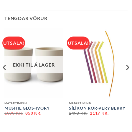
TENGDAR VÖRUR
ÚTSALA!
ÚTSALA!
EKKI TIL Á LAGER
MATARTÍMINN
MATARTÍMINN
MUSHIE GLÖS-IVORY
SÍLÍKON RÖR-VERY BERRY
ORIGINAL
CURRENT
1000
KR.
850
KR.
2490
KR.
2117
KR.
PRICE
PRICE
WAS:
IS:
2290 KR..
1000 KR..