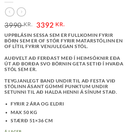
3990
3392
KR.
KR.
UPPBLÁSIN SESSA SEM ER FULLKOMIN FYRIR
BÖRN SEM ER OF STÓR FYRIR MATARSTÓLINN EN
OF LÍTIL FYRIR VENJULEGAN STÓL.
AUÐVELT AÐ FERÐAST MEÐ Í HEIMSÓKNIR EÐA
ÚT AÐ BORÐA SVO BÖRNIN GETA SETIÐ Í HVAÐA
STÓL SEM ER.
TEYGJANLEGT BAND UNDIR TIL AÐ FESTA VIÐ
STÓLINN ÁSANT GÚMMÍ PUNKTUM UNDIR
SETUNNI TIL AÐ HALDA HENNI Á SÍNUM STAÐ.
FYRIR 2 ÁRA OG ELDRI
MAX 50 KG
STÆRÐ 51×36 CM
Á LAGER