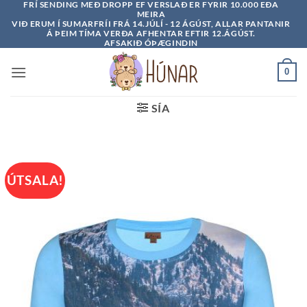
FRÍ SENDING MEÐ DROPP EF VERSLAÐ ER FYRIR 10.000 EÐA
Skip
MEIRA
to
VIÐ ERUM Í SUMARFRÍI FRÁ 14.JÚLÍ - 12 ÁGÚST, ALLAR PANTANIR
Á ÞEIM TÍMA VERÐA AFHENTAR EFTIR 12.ÁGÚST.
content
AFSAKIÐ ÓÞÆGINDIN
0
SÍA
ÚTSALA!