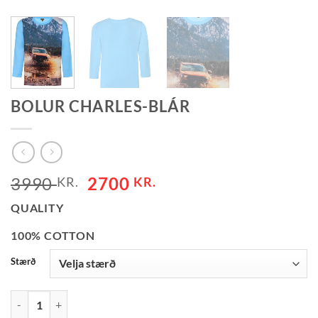
BOLUR CHARLES-BLÁR
ORIGINAL
CURRENT
3990
2700
KR.
KR.
PRICE
PRICE
QUALITY
WAS:
IS:
3990 KR..
2700 KR..
100% COTTON
Stærð
BOLUR CHARLES-BLÁR QUANTITY