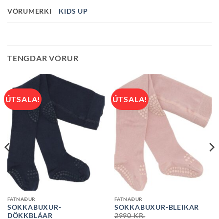
VÖRUMERKI
KIDS UP
TENGDAR VÖRUR
ÚTSALA!
ÚTSALA!
FATNAÐUR
FATNAÐUR
SOKKABUXUR-
SOKKABUXUR-BLEIKAR
DÖKKBLÁAR
2990
KR.